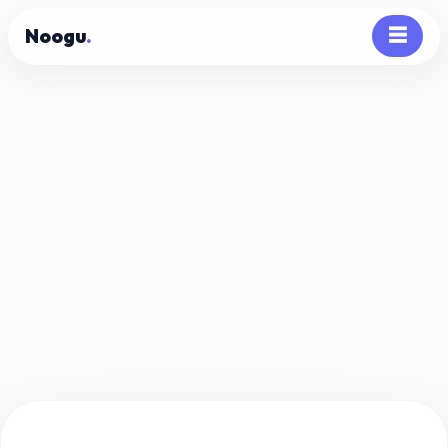
Noogu
.
☰