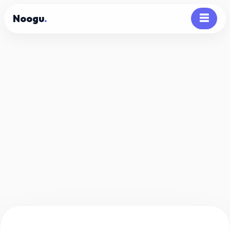
Noogu
.
☰