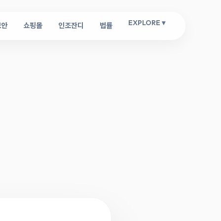
EXPLORE ▾
보안
쇼핑몰
인조잔디
법률