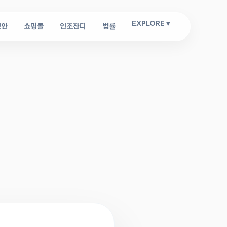
EXPLORE ▾
보안
쇼핑몰
인조잔디
법률