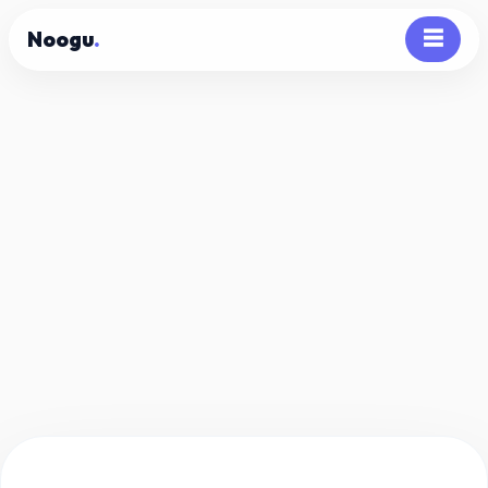
Noogu
.
☰