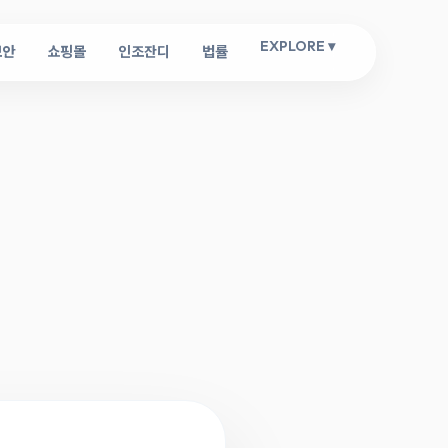
EXPLORE ▾
보안
쇼핑몰
인조잔디
법률