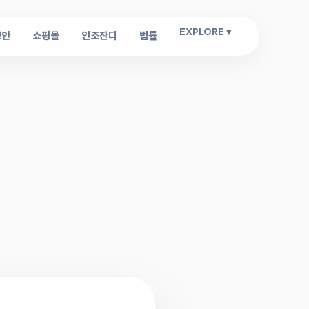
EXPLORE ▾
보안
쇼핑몰
인조잔디
법률