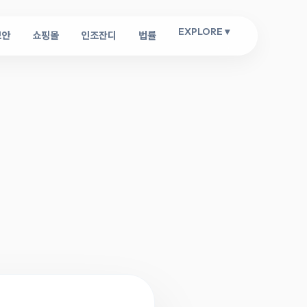
EXPLORE ▾
보안
쇼핑몰
인조잔디
법률