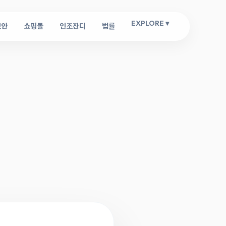
EXPLORE ▾
보안
쇼핑몰
인조잔디
법률