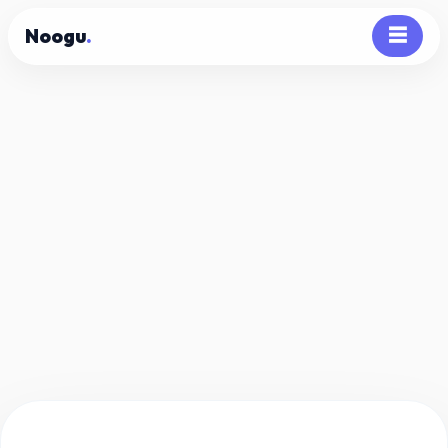
Noogu
.
☰