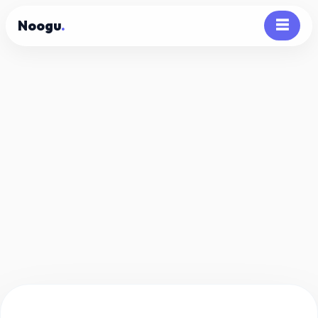
Noogu
.
☰