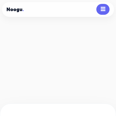
Noogu
.
☰