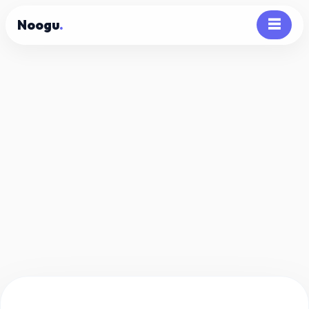
Noogu
.
☰