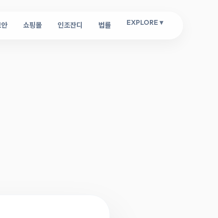
EXPLORE ▾
보안
쇼핑몰
인조잔디
법률