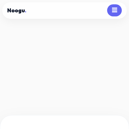
Noogu
.
☰