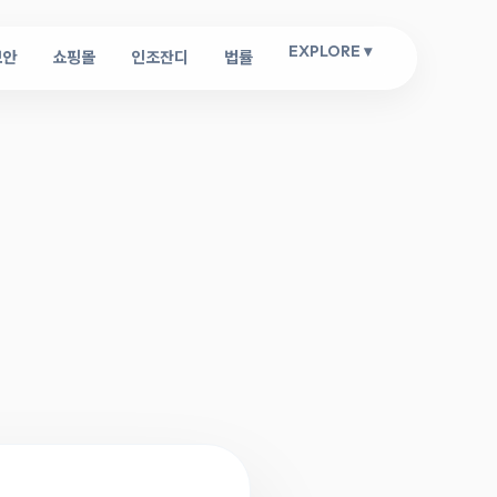
EXPLORE ▾
보안
쇼핑몰
인조잔디
법률