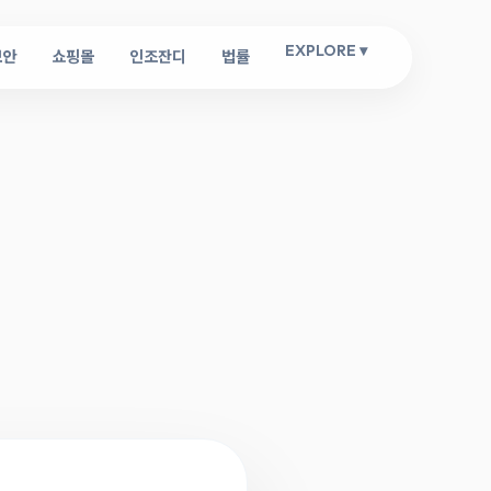
EXPLORE ▾
보안
쇼핑몰
인조잔디
법률