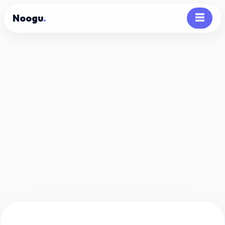
Noogu
.
☰