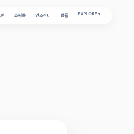
EXPLORE ▾
보안
쇼핑몰
인조잔디
법률