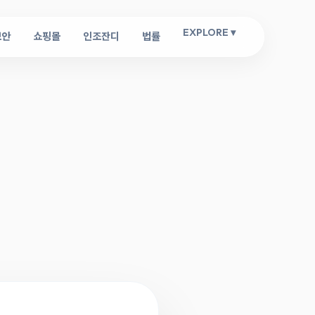
EXPLORE ▾
보안
쇼핑몰
인조잔디
법률