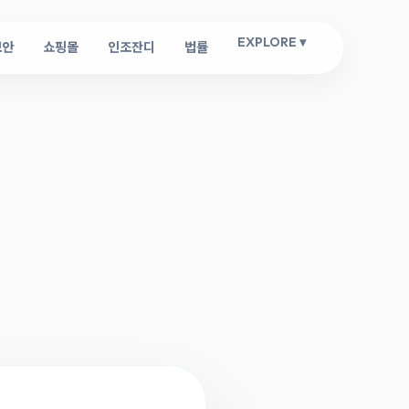
EXPLORE ▾
보안
쇼핑몰
인조잔디
법률