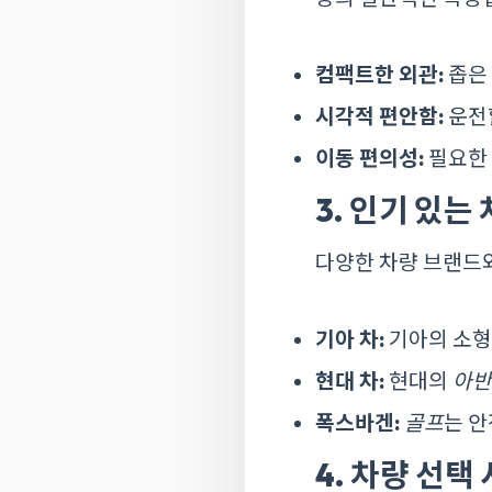
컴팩트한 외관:
좁은 
시각적 편안함:
운전할
이동 편의성:
필요한 
3. 인기 있는
다양한 차량 브랜드와
기아 차:
기아의 소형
현대 차:
현대의
아반
폭스바겐:
골프
는 안
4. 차량 선택