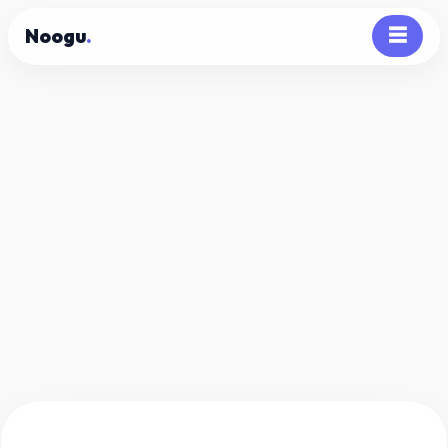
Noogu
.
☰