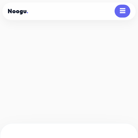
Noogu
.
☰