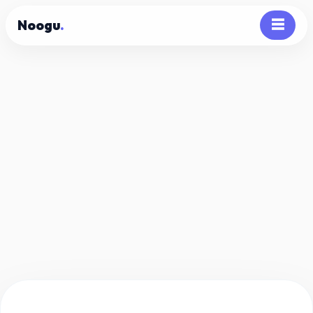
Noogu
.
☰