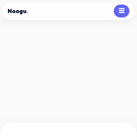
Noogu
.
☰