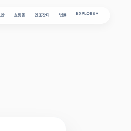
EXPLORE ▾
보안
쇼핑몰
인조잔디
법률