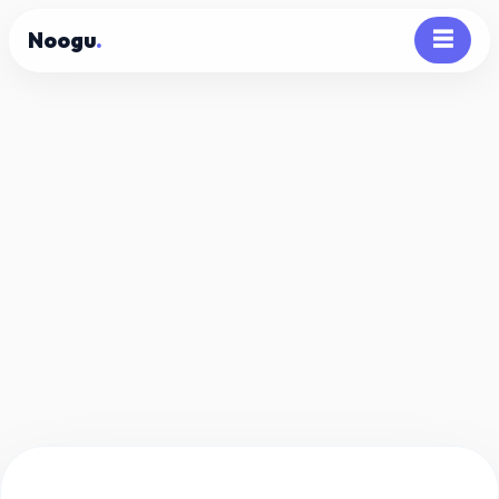
Noogu
.
☰