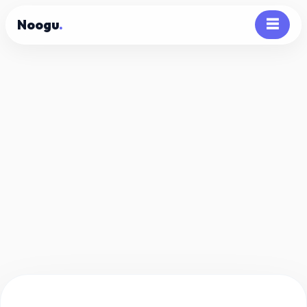
Noogu
.
☰