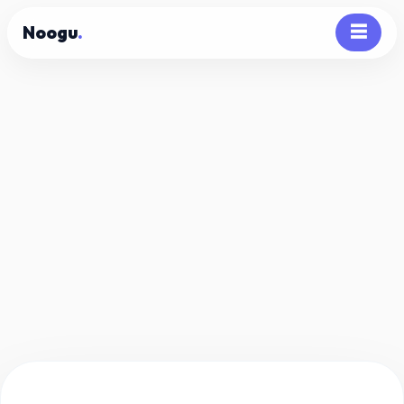
Noogu
.
☰