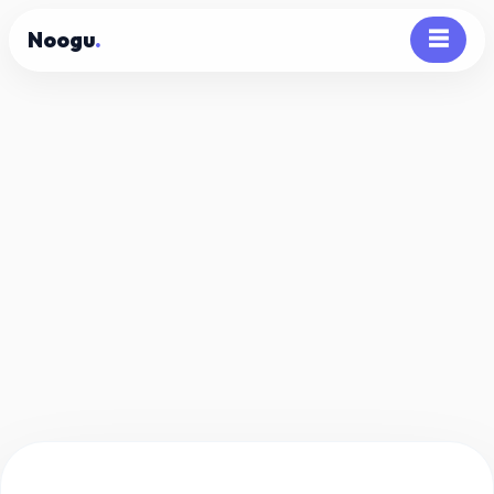
Noogu
.
☰