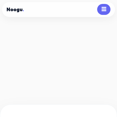
Noogu
.
☰