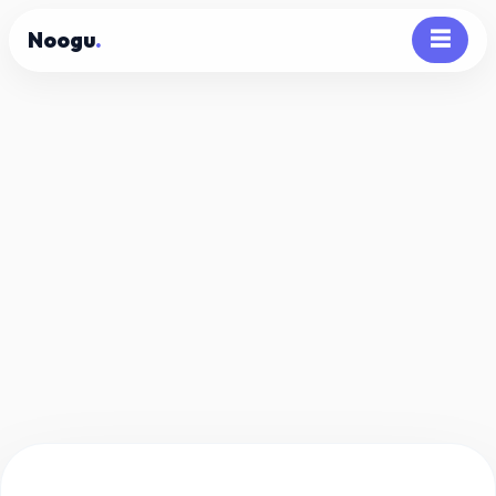
Noogu
.
☰